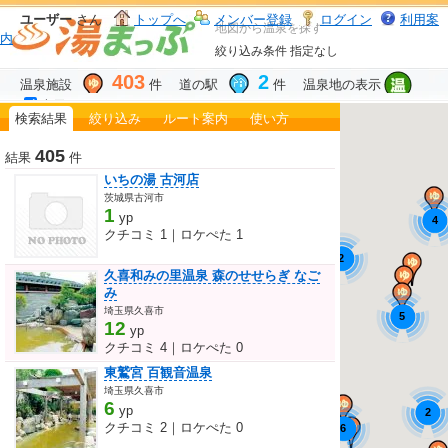
ユーザー
さん
トップへ
メンバー登録
ログイン
利用案
地図から温泉を探す
内
絞り込み条件
指定なし
403
2
温泉施設
件 道の駅
件 温泉地の表示
表示する
検索結果
絞り込み
ルート案内
使い方
405
結果
件
いちの湯 古河店
茨城県古河市
1
yp
4
クチコミ 1｜ロケぺた 1
2
久喜和みの里温泉 森のせせらぎ なご
み
埼玉県久喜市
5
12
yp
クチコミ 4｜ロケぺた 0
東鷲宮 百観音温泉
埼玉県久喜市
6
yp
2
クチコミ 2｜ロケぺた 0
6