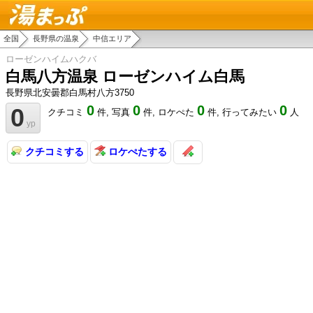
湯まっぷ
全国
長野県の温泉
中信エリア
ローゼンハイムハクバ
白馬八方温泉 ローゼンハイム白馬
長野県北安曇郡白馬村八方3750
0
0
0
0
0
クチコミ
件,
写真
件,
ロケぺた
件,
行ってみたい
人
yp
クチコミする
ロケぺたする