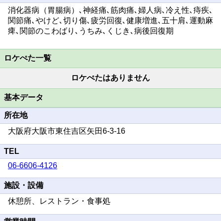
消化器病（胃腸病）､神経痛､筋肉痛､婦人病､冷え性､痔疾､
関節痛､やけど､切り傷､疲労回復､健康増進､五十肩､運動麻
痺､関節のこわばり､うちみ､くじき､病後回復期
ロケぺた一覧
ロケぺたはありません
基本データ
所在地
大阪府大阪市東住吉区矢田6-3-16
TEL
06-6606-4126
施設・設備
休憩所、レストラン・食事処