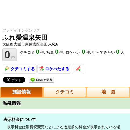
フレアイオンセンヤタ
ふれ愛温泉矢田
大阪府大阪市東住吉区矢田6-3-16
0
0
0
0
0
クチコミ
件,
写真
件,
ロケぺた
件,
行ってみたい
人
yp
クチコミする
ロケぺたする
施設情報
クチコミ
地 図
温泉情報
表示料金について
表示料金は消費税変更などによる改定前の料金が表示されている場