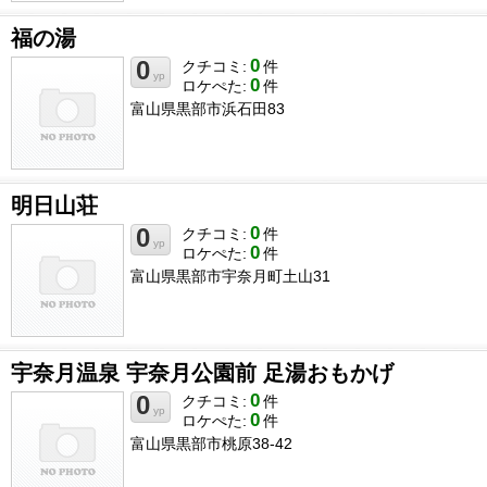
福の湯
0
0
クチコミ:
件
yp
0
ロケぺた:
件
富山県黒部市浜石田83
明日山荘
0
0
クチコミ:
件
yp
0
ロケぺた:
件
富山県黒部市宇奈月町土山31
宇奈月温泉 宇奈月公園前 足湯おもかげ
0
0
クチコミ:
件
yp
0
ロケぺた:
件
富山県黒部市桃原38-42