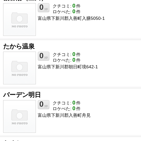
0
0
クチコミ:
件
yp
0
ロケぺた:
件
富山県下新川郡入善町入膳5050-1
たから温泉
0
0
クチコミ:
件
yp
0
ロケぺた:
件
富山県下新川郡朝日町境642-1
バーデン明日
0
0
クチコミ:
件
yp
0
ロケぺた:
件
富山県下新川郡入善町舟見