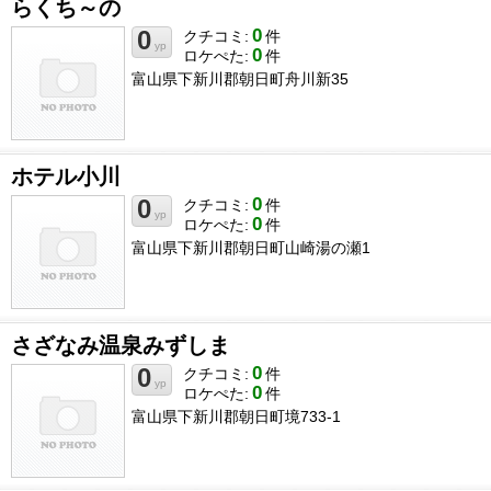
らくち～の
0
0
クチコミ:
件
yp
0
ロケぺた:
件
富山県下新川郡朝日町舟川新35
ホテル小川
0
0
クチコミ:
件
yp
0
ロケぺた:
件
富山県下新川郡朝日町山崎湯の瀬1
さざなみ温泉みずしま
0
0
クチコミ:
件
yp
0
ロケぺた:
件
富山県下新川郡朝日町境733-1