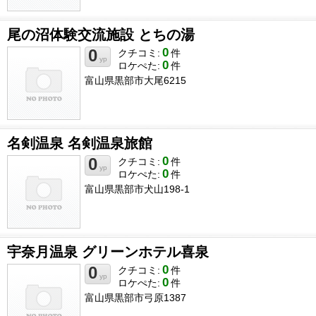
尾の沼体験交流施設 とちの湯
0
0
クチコミ:
件
yp
0
ロケぺた:
件
富山県黒部市大尾6215
名剣温泉 名剣温泉旅館
0
0
クチコミ:
件
yp
0
ロケぺた:
件
富山県黒部市犬山198-1
宇奈月温泉 グリーンホテル喜泉
0
0
クチコミ:
件
yp
0
ロケぺた:
件
富山県黒部市弓原1387