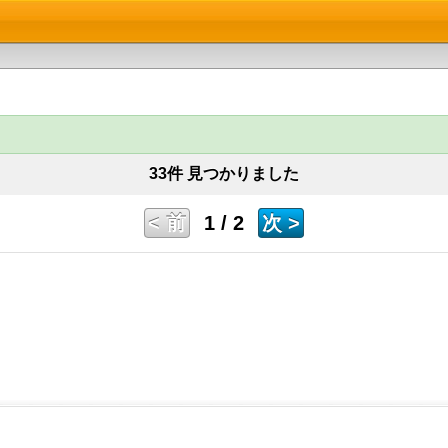
33件 見つかりました
< 前
1 / 2
次 >