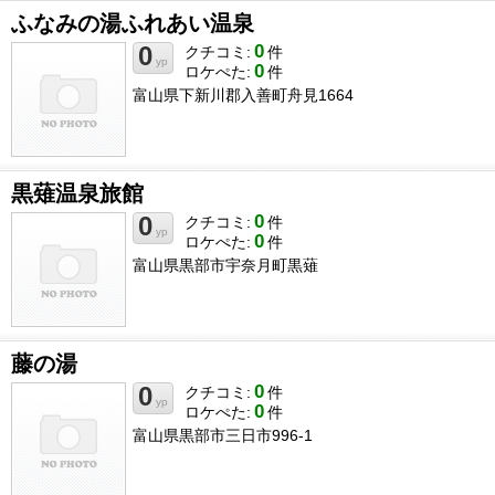
ふなみの湯ふれあい温泉
0
0
クチコミ:
件
yp
0
ロケぺた:
件
富山県下新川郡入善町舟見1664
黒薙温泉旅館
0
0
クチコミ:
件
yp
0
ロケぺた:
件
富山県黒部市宇奈月町黒薙
藤の湯
0
0
クチコミ:
件
yp
0
ロケぺた:
件
富山県黒部市三日市996-1