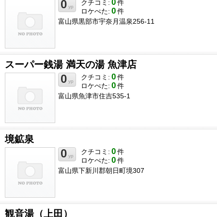
0
0
クチコミ:
件
yp
0
ロケぺた:
件
富山県黒部市宇奈月温泉256-11
スーパー銭湯 満天の湯 魚津店
0
0
クチコミ:
件
yp
0
ロケぺた:
件
富山県魚津市住吉535-1
境鉱泉
0
0
クチコミ:
件
yp
0
ロケぺた:
件
富山県下新川郡朝日町境307
観音湯（上田）