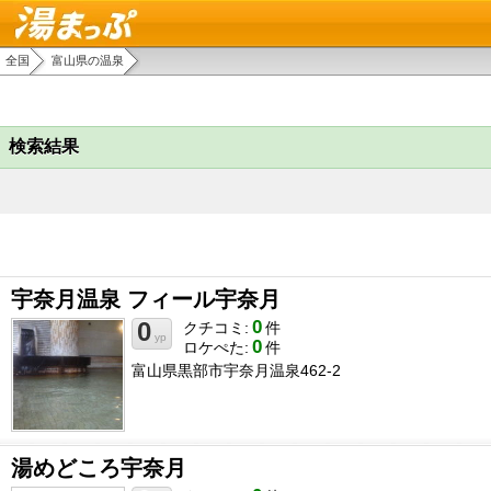
湯まっぷ
全国
富山県の温泉
検索結果
宇奈月温泉 フィール宇奈月
0
0
クチコミ:
件
yp
0
ロケぺた:
件
富山県黒部市宇奈月温泉462-2
湯めどころ宇奈月