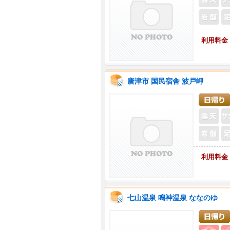
利用料金
唐津市 国民宿舎 波戸岬
利用料金
七山温泉 鳴神温泉 ななのゆ
露