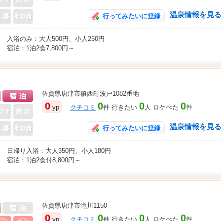
温泉情報を見
行ってみたいに登録
入浴のみ：大人500円、小人250円
宿泊：1泊2食7,800円～
佐賀県唐津市鎮西町波戸1082番地
日帰り入浴可
宿泊可
0
0
0
0
yp
クチコミ
件 行きたい
人 ロケぺた
件
温泉情報を見
行ってみたいに登録
日帰り入浴：大人350円、小人180円
宿泊：1泊2食付8,800円～
佐賀県唐津市滝川1150
日帰り入浴可
0
0
0
0
yp
クチコミ
件 行きたい
人 ロケぺた
件
天風呂
サウナ
貸切風呂