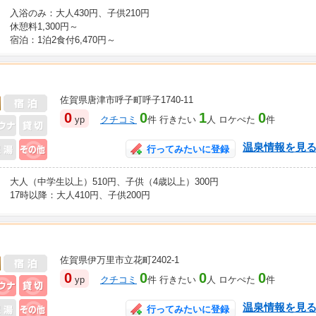
入浴のみ：大人430円、子供210円
休憩料1,300円～
宿泊：1泊2食付6,470円～
佐賀県唐津市呼子町呼子1740-11
日帰り入浴可
0
0
1
0
yp
クチコミ
件 行きたい
人 ロケぺた
件
風呂その他
温泉情報を見
行ってみたいに登録
大人（中学生以上）510円、子供（4歳以上）300円
17時以降：大人410円、子供200円
佐賀県伊万里市立花町2402-1
日帰り入浴可
0
0
0
0
yp
クチコミ
件 行きたい
人 ロケぺた
件
天風呂
サウナ
貸切風呂
盤浴
風呂その他
温泉情報を見
行ってみたいに登録