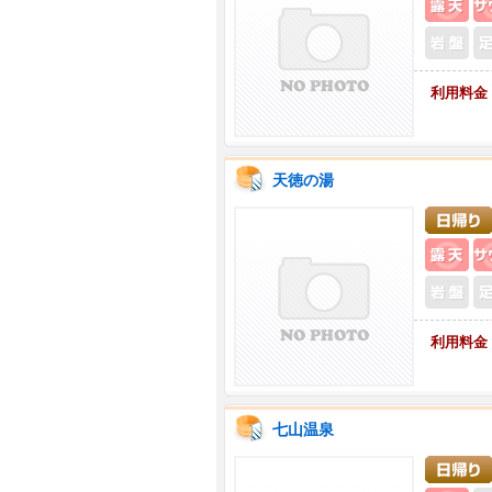
利用料金
天徳の湯
露
利用料金
七山温泉