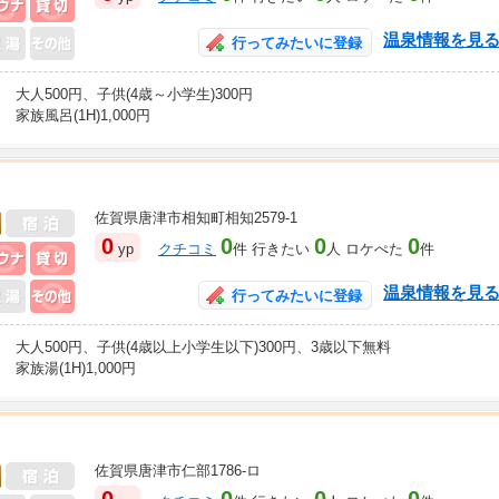
温泉情報を見
行ってみたいに登録
大人500円、子供(4歳～小学生)300円
家族風呂(1H)1,000円
佐賀県唐津市相知町相知2579-1
日帰り入浴可
0
0
0
0
yp
クチコミ
件 行きたい
人 ロケぺた
件
天風呂
サウナ
貸切風呂
風呂その他
温泉情報を見
行ってみたいに登録
大人500円、子供(4歳以上小学生以下)300円、3歳以下無料
家族湯(1H)1,000円
佐賀県唐津市仁部1786-ロ
日帰り入浴可
0
0
0
0