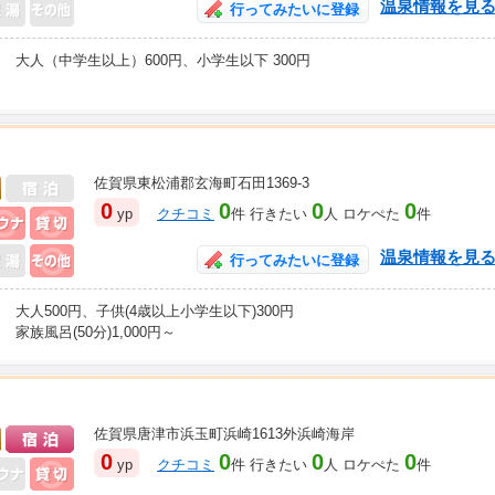
温泉情報を見
行ってみたいに登録
大人（中学生以上）600円、小学生以下 300円
佐賀県東松浦郡玄海町石田1369-3
日帰り入浴可
0
0
0
0
yp
クチコミ
件 行きたい
人 ロケぺた
件
天風呂
サウナ
貸切風呂
風呂その他
温泉情報を見
行ってみたいに登録
大人500円、子供(4歳以上小学生以下)300円
家族風呂(50分)1,000円～
佐賀県唐津市浜玉町浜崎1613外浜崎海岸
日帰り入浴可
宿泊可
0
0
0
0
yp
クチコミ
件 行きたい
人 ロケぺた
件
貸切風呂