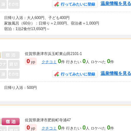
温泉情報を見
行ってみたいに登録
日帰り入浴：大人600円、子ども400円
家族風呂（60分）：日帰り＝2,000円、宿泊者＝1,000円
宿泊：1泊2食付13,650円～
佐賀県唐津市浜玉町東山田2101-1
日帰り入浴可
0
0
0
0
yp
クチコミ
件 行きたい
人 ロケぺた
件
温泉情報を見
行ってみたいに登録
日帰り入浴：500円
佐賀県唐津市肥前町寺浦47
日帰り入浴可
宿泊可
0
0
0
0
yp
クチコミ
件 行きたい
人 ロケぺた
件