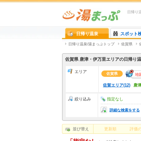
日帰り
日帰り温泉
スポット
日帰り温泉/湯まっぷトップ
佐賀県
佐賀県 唐津・伊万里エリアの日帰り
エリア
佐賀県
佐賀エリア(12)
唐津
絞り込み
指定なし
詳細な検索をする
並び替え
更新順
評価