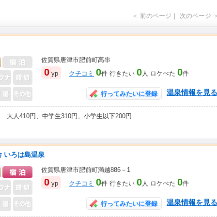
＜ 前のページ｜ 次のページ 
佐賀県唐津市肥前町高串
日帰り入浴可
0
0
0
0
yp
クチコミ
件 行きたい
人 ロケぺた
件
温泉情報を見
行ってみたいに登録
大人410円、中学生310円、小学生以下200円
舎 いろは島温泉
佐賀県唐津市肥前町満越886－1
日帰り入浴可
宿泊可
0
0
0
0
yp
クチコミ
件 行きたい
人 ロケぺた
件
温泉情報を見
行ってみたいに登録