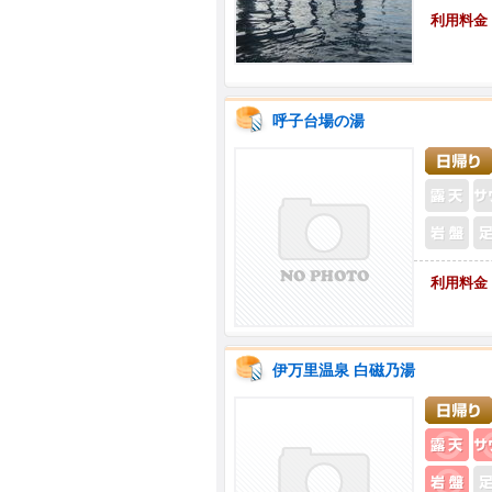
利用料金
呼子台場の湯
利用料金
伊万里温泉 白磁乃湯
露
岩