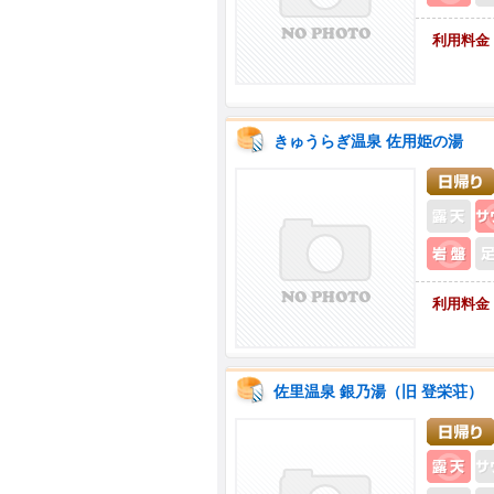
利用料金
きゅうらぎ温泉 佐用姫の湯
岩
利用料金
佐里温泉 銀乃湯（旧 登栄荘）
露