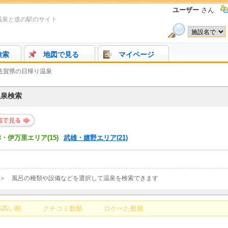
ユーザー
さん
温泉と道の駅のサイト
検索
地図で見る
マイページ
佐賀県の日帰り温泉
温泉検索
・伊万里エリア(15)
武雄・嬉野エリア(21)
＞ 風呂の種類や設備などを選択して温泉を検索できます
の高い順
クチコミ数順
ロケぺた数順