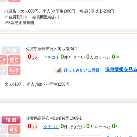
内風呂：大人600円、小人(小学生)300円、幼児(3歳以上)200円
※会員割引き、会員回数券あり
※3歳児未満無料
佐賀県唐津市厳木町牧瀬34-2
日帰り入浴可
0
0
0
0
yp
クチコミ
件 行きたい
人 ロケぺた
件
サウナ
貸切風呂
盤浴
風呂その他
温泉情報を見
行ってみたいに登録
大人410円、小人(4歳〜小学生)250円
佐賀県唐津市相知町佐里1069-1
日帰り入浴可
宿泊可
0
0
0
0
yp
クチコミ
件 行きたい
人 ロケぺた
件
天風呂
貸切風呂