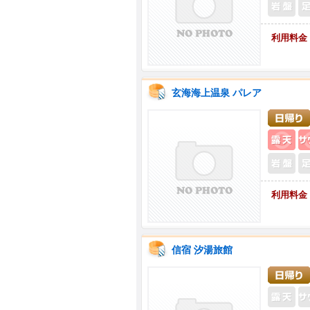
利用料金
玄海海上温泉 パレア
露
利用料金
信宿 汐湯旅館