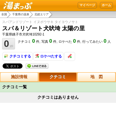
湯まっぷ
マイページ
ホーム
全国
千葉県の温泉
北総エリア
スパアンドリゾート イヌボウサキ タイヨウノサト
スパ＆リゾート犬吠埼 太陽の里
千葉県銚子市犬吠埼10292-1
0
0
0
0
0
クチコミ
件,
写真
件,
ロケぺた
件,
行ってみたい
人
yp
クチコミする
ロケぺたする
施設情報
クチコミ
地 図
クチコミ一覧
クチコミはありません