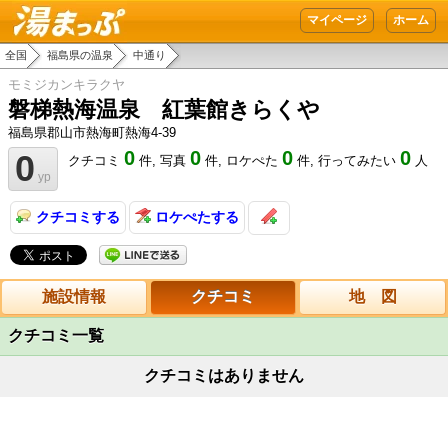
湯まっぷ
マイページ
ホーム
全国
福島県の温泉
中通り
モミジカンキラクヤ
磐梯熱海温泉 紅葉館きらくや
福島県郡山市熱海町熱海4-39
0
0
0
0
0
クチコミ
件,
写真
件,
ロケぺた
件,
行ってみたい
人
yp
クチコミする
ロケぺたする
施設情報
クチコミ
地 図
クチコミ一覧
クチコミはありません