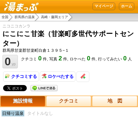
湯まっぷ
マイページ
ホーム
全国
群馬県の温泉
高崎・藤岡エリア
ニコニコカンラ
にこにこ甘楽（甘楽町多世代サポートセン
ター）
群馬県甘楽郡甘楽町白倉１３９５−１
0
2
0
0
0
クチコミ
件,
写真
件,
ロケぺた
件,
行ってみたい
人
yp
クチコミする
ロケぺたする
施設情報
クチコミ
地 図
日帰り温泉
タイトルなし