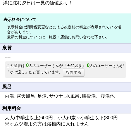
洋に沈む夕日は一見の価値あり！
表示料金について
表示料金は消費税変更などによる改定前の料金が表示されている場
合があります。
最新の料金については、施設・店舗にお問い合わせ下さい。
泉質
----
0
0
この温泉は
人のユーザーさんが「天然温泉」
人のユーザーさんが
「かけ流し」だと言っています。
投票する
風呂
内湯､露天風呂､足湯､サウナ､水風呂､腰掛湯、寝湯他
利用料金
大人(中学生以上)600円、小人(0歳～小学生以下)300円
※オムツ着用の方は浴槽内に入れません