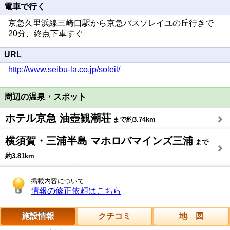
電車で行く
京急久里浜線三崎口駅から京急バスソレイユの丘行きで
20分、終点下車すぐ
URL
http://www.seibu-la.co.jp/soleil/
周辺の温泉・スポット
ホテル京急 油壺観潮荘
まで約3.74km
横須賀・三浦半島 マホロバマインズ三浦
まで
約3.81km
掲載内容について
情報の修正依頼はこちら
施設情報
クチコミ
地 図