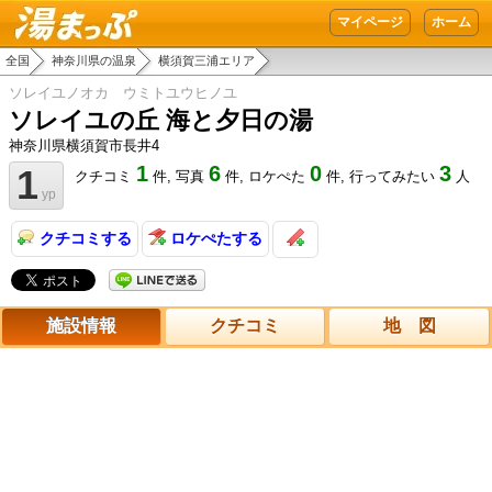
湯まっぷ
マイページ
ホーム
全国
神奈川県の温泉
横須賀三浦エリア
ソレイユノオカ ウミトユウヒノユ
ソレイユの丘 海と夕日の湯
神奈川県横須賀市長井4
1
6
0
3
1
クチコミ
件,
写真
件,
ロケぺた
件,
行ってみたい
人
yp
クチコミする
ロケぺたする
施設情報
クチコミ
地 図