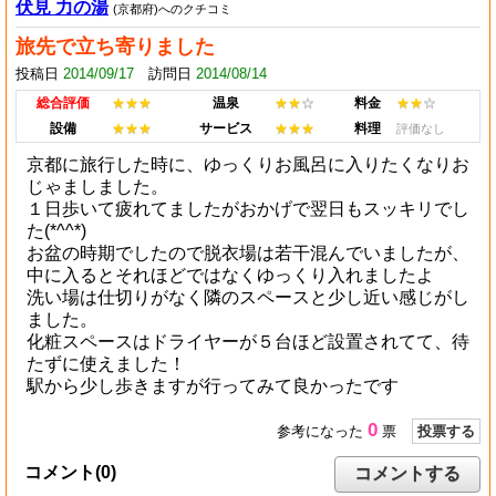
伏見 力の湯
(京都府)へのクチコミ
旅先で立ち寄りました
投稿日
2014/09/17
訪問日
2014/08/14
総合評価
★★★
温泉
★★
☆
料金
★★
☆
設備
★★★
サービス
★★★
料理
評価なし
京都に旅行した時に、ゆっくりお風呂に入りたくなりお
じゃましました。
１日歩いて疲れてましたがおかげで翌日もスッキリでし
た(*^^*)
お盆の時期でしたので脱衣場は若干混んでいましたが、
中に入るとそれほどではなくゆっくり入れましたよ
洗い場は仕切りがなく隣のスペースと少し近い感じがし
ました。
化粧スペースはドライヤーが５台ほど設置されてて、待
たずに使えました！
駅から少し歩きますが行ってみて良かったです
0
参考になった
票
投票する
コメント(0)
コメントする