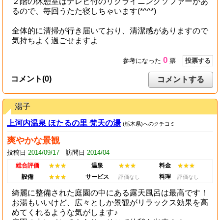
２階の休憩室はテレビ付のリクライニングソファーがあ
るので、毎回うたた寝しちゃいます(*^^*)
全体的に清掃が行き届いており、清潔感がありますので
気持ちよく過ごせますよ
0
参考になった
票
投票する
コメント(0)
コメントする
湯子
上河内温泉 ほたるの里 梵天の湯
(栃木県)へのクチコミ
爽やかな景観
投稿日
2014/09/17
訪問日
2014/04
総合評価
★★★
温泉
★★★
料金
★★★
設備
★★★
サービス
料理
評価なし
評価なし
綺麗に整備された庭園の中にある露天風呂は最高です！
お湯もいいけど、広々としか景観がリラックス効果を高
めてくれるような気がします♪