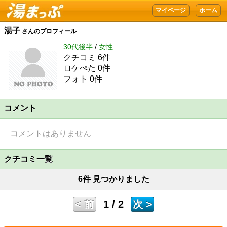
湯まっぷ
マイページ
ホーム
湯子
さんのプロフィール
30代後半
/
女性
クチコミ 6件
ロケぺた 0件
フォト 0件
コメント
コメントはありません
クチコミ一覧
6件 見つかりました
< 前
1 / 2
次 >