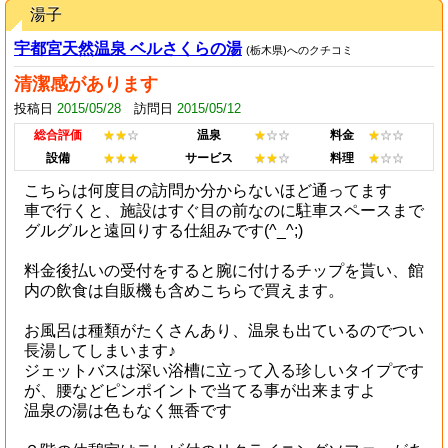
湯子
宇都宮天然温泉 ベルさくらの湯
(栃木県)へのクチコミ
清潔感があります
投稿日
2015/05/28
訪問日
2015/05/12
総合評価
★★
☆
温泉
★
☆☆
料金
★
☆☆
設備
★★★
サービス
★★
☆
料理
★
☆☆
こちらは何度目の訪問か分からないほど通ってます
車で行くと、施設はすぐ目の前なのに駐車スペースまで
グルグルと遠回りする仕組みです(^_^;)
料金後払いの受付をすると腕に付けるチップを貰い、館
内の飲食は自販機も含めこちらで買えます。
お風呂は種類がたくさんあり、温泉も出ているのでつい
長湯してしまいます♪
ジェットバスは深い浴槽に立って入る珍しいタイプです
が、腰などピンポイントで当てる事が出来ますよ
温泉の湯は色もなく無香です