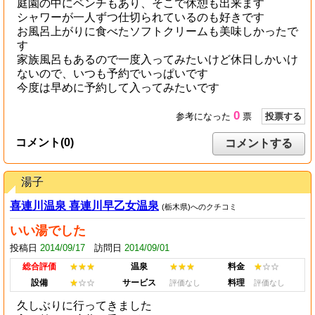
庭園の中にベンチもあり、そこで休憩も出来ます
シャワーが一人ずつ仕切られているのも好きです
お風呂上がりに食べたソフトクリームも美味しかったで
す
家族風呂もあるので一度入ってみたいけど休日しかいけ
ないので、いつも予約でいっぱいです
今度は早めに予約して入ってみたいです
0
参考になった
票
投票する
コメント(0)
コメントする
湯子
喜連川温泉 喜連川早乙女温泉
(栃木県)へのクチコミ
いい湯でした
投稿日
2014/09/17
訪問日
2014/09/01
総合評価
★★★
温泉
★★★
料金
★
☆☆
設備
★
☆☆
サービス
料理
評価なし
評価なし
久しぶりに行ってきました