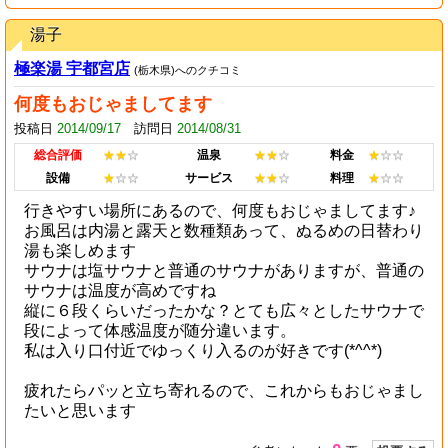
湯子
極楽湯 宇都宮店
(栃木県)へのクチコミ
何度もおじゃましてます
投稿日
2014/09/17
訪問日
2014/08/31
総合評価
★★
☆
温泉
★★
☆
料金
★
☆☆
設備
★
☆☆
サービス
★★
☆
料理
★
☆☆
行きやすい場所にあるので、何度もおじゃましてます♪
お風呂は内湯と露天と数種類あって、ぬるめの日替わり
湯も楽しめます
サウナは塩サウナと普通のサウナがありますが、普通の
サウナは温度が高めですね
縦に６段くらいだったかな？とても広々としたサウナで
段によって体感温度が随分違います。
私は入り口付近でゆっくり入るのが好きです(*^^*)
疲れたらパッと立ち寄れるので、これからもおじゃまし
たいと思います