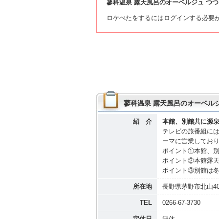
蓼科温泉 露天風呂のオーベルジュ つ
ロケぺたをするにはログインする必要
蓼科温泉 露天風呂のオーベルジ
紹 介
本館、別館共に源
テレビの旅番組に
ーマに営業してお
ポイント①本館、
ポイント②本館露
ポイント③別館は
所在地
長野県茅野市北山4035
TEL
0266-67-3730
定休日
無休