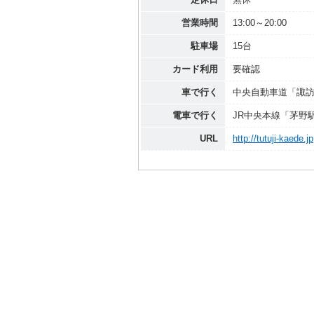
営業時間
13:00～20:00
駐車場
15台
カード利用
要確認
車で行く
中央自動車道「諏訪I
電車で行く
JR中央本線「茅野
URL
http://tutuji-kaede.jp