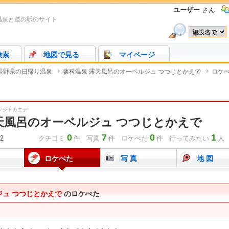
ユーザー
さん
温泉と道の駅のサイト
検索
地図で見る
マイページ
長野県の日帰り温泉
蓼科温泉 露天風呂のオーベルジュ つつじとかえで
ロケ
ツジトカエデ
天風呂のオーベルジュ つつじとかえで
0
7
0
1
2
クチコミ
件
写真
件
ロケぺた
件 行ってみたい
人
ロケぺた
写 真
地 図
ジュ つつじとかえで
のロケぺた