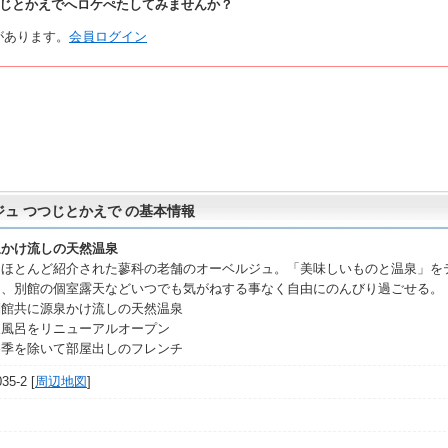
つじとかえでへロケぺたしてみませんか？
があります。
会員ログイン
ュ つつじとかえで の基本情報
泉かけ流しの天然温泉
はほとんど紹介された蓼科の老舗のオーベルジュ。「美味しいものと温泉」を
り、別館の個室露天などいつでも気がねする事なく自由にのんびり過ごせる。
別館共に源泉かけ流しの天然温泉
天風呂をリニューアルオープン
冬季を除いて部屋出しのフレンチ
-2 [
周辺地図
]