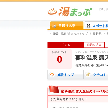
日帰り
日帰り温泉
スポット
日帰り温泉/湯まっぷトップ
長野県
泊まる
日帰り温泉
ロテンブロノオーベルジュツ
評価ポイント
0
蓼科温泉 露
長野県茅野市北山4035-
施設トップ
クチコミ
蓼科温泉 露天風呂のオーベル
まだ登録されていません！