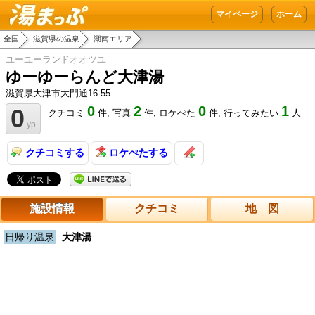
湯まっぷ
マイページ
ホーム
全国
滋賀県の温泉
湖南エリア
ユーユーランドオオツユ
ゆーゆーらんど大津湯
滋賀県大津市大門通16-55
0
2
0
1
0
クチコミ
件,
写真
件,
ロケぺた
件,
行ってみたい
人
yp
クチコミする
ロケぺたする
施設情報
クチコミ
地 図
日帰り温泉
大津湯