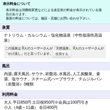
表示料金について
表示料金は消費税変更などによる改定前の料金が表示されている場
合があります。
最新の料金については、施設・店舗にお問い合わせ下さい。
泉質
ナトリウム・カルシウム－塩化物温泉（中性低張性高温
泉）
0
0
この温泉は
人のユーザーさんが「天然温泉」
人のユーザーさんが
「かけ流し」だと言っています。
投票する
風呂
内湯､露天風呂､サウナ､岩盤浴､水風呂､人工炭酸泉、壷
湯、塩サウナ、スチーム式ハーブサウナ、チムジルバン
（岩盤浴）3種類
利用料金
大人 平日850円 土日祝950円※会員は100円引き
小人（4歳～11歳） 全日400円