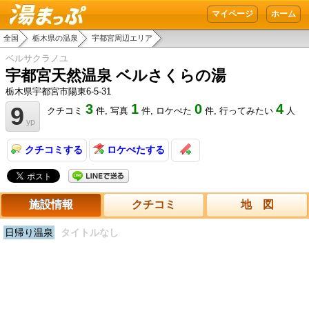
湯まっぷ
マイページ
ホーム
全国
栃木県の温泉
宇都宮周辺エリア
ベルサクラノユ
宇都宮天然温泉 ベルさくらの湯
栃木県宇都宮市陽東6-5-31
3
1
0
4
9
クチコミ
件,
写真
件,
ロケぺた
件,
行ってみたい
人
yp
クチコミする
ロケぺたする
施設情報
クチコミ
地 図
日帰り温泉
タイトルなし