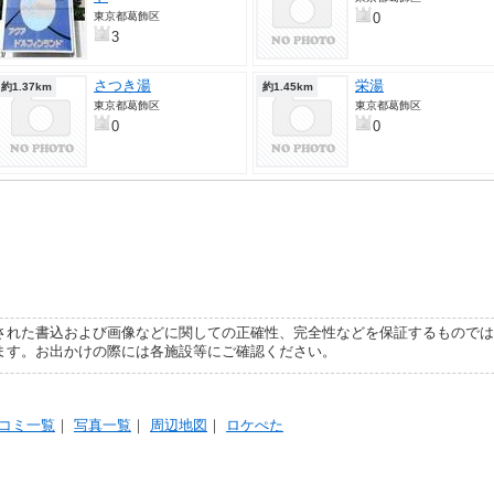
東京都葛飾区
0
3
さつき湯
栄湯
約1.37km
約1.45km
東京都葛飾区
東京都葛飾区
0
0
された書込および画像などに関しての正確性、完全性などを保証するものでは
ます。お出かけの際には各施設等にご確認ください。
コミ一覧
｜
写真一覧
｜
周辺地図
｜
ロケぺた