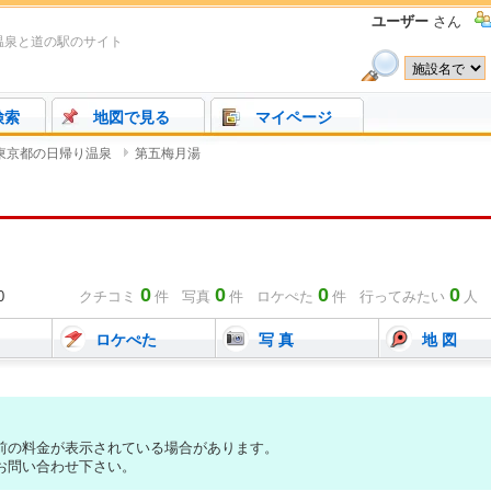
ユーザー
さん
温泉と道の駅のサイト
検索
地図で見る
マイページ
東京都の日帰り温泉
第五梅月湯
0
0
0
0
0
クチコミ
件
写真
件
ロケぺた
件 行ってみたい
人
ロケぺた
写 真
地 図
前の料金が表示されている場合があります。
お問い合わせ下さい。