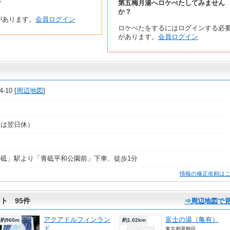
？
第五梅月湯へロケぺたしてみません
か？
があります。
会員ログイン
ロケぺたをするにはログインする必
があります。
会員ログイン
10 [
周辺地図
]
合は翌日休）
砥」駅より「青砥平和公園前」下車、徒歩1分
情報の修正依頼は
ト 95件
⇒周辺地図で
アクアドルフィンラン
富士の湯（亀有）
約960m
約1.02km
ド
東京都葛飾区