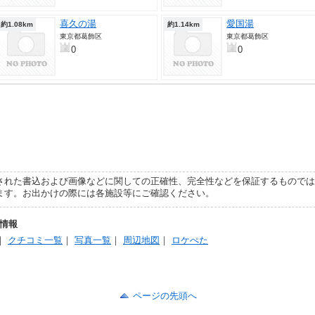
喜久の湯
愛国湯
約1.08km
約1.14km
東京都葛飾区
東京都葛飾区
0
0
された書込および画像などに関しての正確性、完全性などを保証するものでは
ます。お出かけの際には各施設等にご確認ください。
の情報
｜
クチコミ一覧
｜
写真一覧
｜
周辺地図
｜
ロケぺた
ページの先頭へ