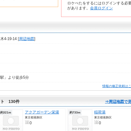
ロケぺたをするにはログインする必
があります。
会員ログイン
19-14 [
周辺地図
]
駅」より徒歩5分
情報の修正依頼は
ト 130件
⇒周辺地図で
アクアガーデン栄湯
稲荷湯
約321m
約733m
東京都葛飾区
東京都葛飾区
0
0