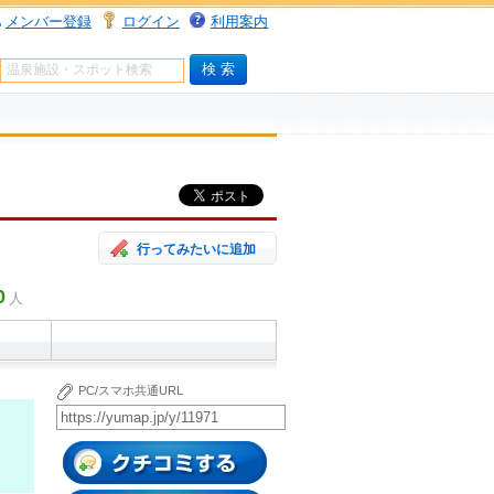
メンバー登録
ログイン
利用案内
行ってみたいに追加
0
人
PC/スマホ共通URL
クチコミする