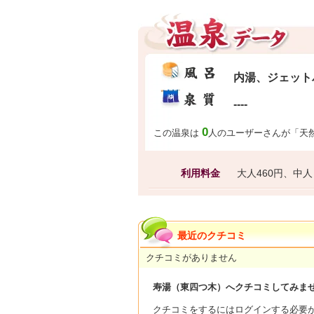
内湯、ジェット
----
0
この温泉は
人のユーザーさんが「天
利用料金
大人460円、中人
最近のクチコミ
クチコミがありません
寿湯（東四つ木）へクチコミしてみま
クチコミをするにはログインする必要