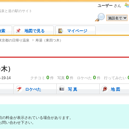
ユーザー
さん
温泉と道の駅のサイト
検索
地図で見る
マイページ
東京都の日帰り温泉
寿湯（東四つ木）
つ木）
0
0
0
9-14
クチコミ
件
写真
件
ロケぺた
件 行ってみたい
ロケぺた
写 真
地 図
前の料金が表示されている場合があります。
お問い合わせ下さい。