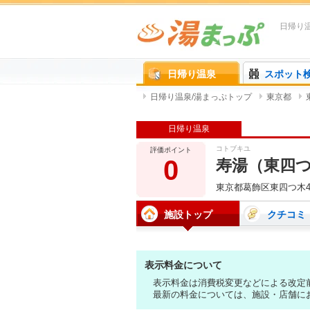
日帰り
日帰り温泉
スポット
日帰り温泉/湯まっぷトップ
東京都
日帰り温泉
コトブキユ
評価ポイント
0
寿湯（東四
東京都葛飾区東四つ木4-1
施設トップ
クチコミ
表示料金について
表示料金は消費税変更などによる改定
最新の料金については、施設・店舗に