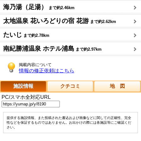
海乃湯（足湯）
まで約2.46km
太地温泉 花いろどりの宿 花游
まで約2.62km
たいじ
まで約2.78km
南紀勝浦温泉 ホテル浦島
まで約2.97km
掲載内容について
情報の修正依頼はこちら
施設情報
クチコミ
地 図
PC/スマホ全対応URL
提供する施設情報、また投稿された書込および画像などに関しての正確性、完全
性などを保証するものではありません。お出かけの際には各施設等にご確認くだ
さい。