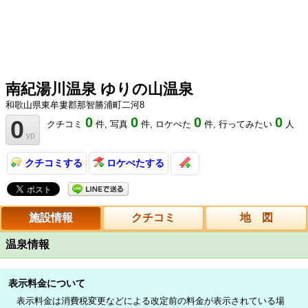
南紀湯川温泉 ゆりの山温泉
和歌山県東牟婁郡那智勝浦町二河8
0
0
0
0
0
クチコミ
件,
写真
件,
ロケぺた
件,
行ってみたい
人
yp
クチコミする
ロケぺたする
施設情報
クチコミ
地 図
温泉情報
表示料金について
表示料金は消費税変更などによる改定前の料金が表示されている場