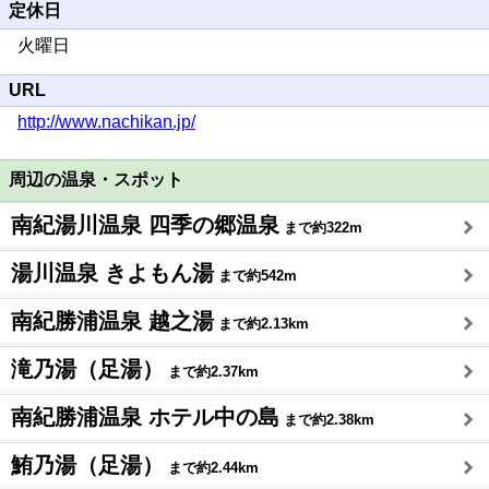
定休日
火曜日
URL
http://www.nachikan.jp/
周辺の温泉・スポット
南紀湯川温泉 四季の郷温泉
まで約322m
湯川温泉 きよもん湯
まで約542m
南紀勝浦温泉 越之湯
まで約2.13km
滝乃湯（足湯）
まで約2.37km
南紀勝浦温泉 ホテル中の島
まで約2.38km
鮪乃湯（足湯）
まで約2.44km